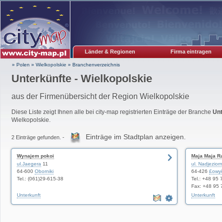
Länder & Regionen
Firma eintragen
» Polen
»
Wielkopolskie
»
Branchenverzeichnis
Unterkünfte - Wielkopolskie
aus der Firmenübersicht der Region Wielkopolskie
Diese Liste zeigt Ihnen alle bei city-map registrierten Einträge der Branche
Unt
Wielkopolskie.
Einträge im Stadtplan anzeigen.
2 Einträge gefunden. -
Wynajem pokoi
Maja Maja R
ul.Jaegera
11
ul. Nadjezior
64-600
Oborniki
64-426
£owy
Tel.: (061)29-615-38
Tel.: +48 95
Fax: +48 95 
Unterkunft
Unterkunft