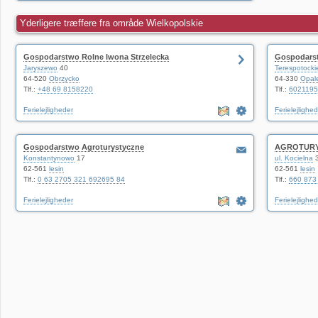
Yderligere træffere fra område Wielkopolskie
Gospodarstwo Rolne Iwona Strzelecka
Gospodarst
Jaryszewo
40
Terespotocki
64-520
Obrzycko
64-330
Opal
Tlf.:
+48 69 8158220
Tlf.:
6021195
Ferielejligheder
Ferielejlighe
Gospodarstwo Agroturystyczne
AGROTUR
Konstantynowo
17
ul. Kocielna
62-561
lesin
62-561
lesin
Tlf.:
0 63 2705 321 692695 84
Tlf.:
660 873
Ferielejligheder
Ferielejlighe