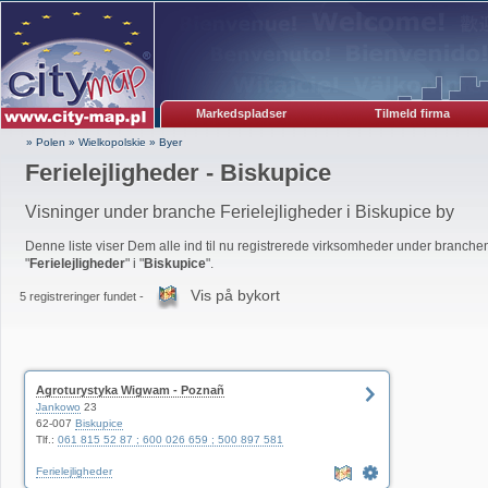
Markedspladser
Tilmeld firma
» Polen
»
Wielkopolskie
»
Byer
Ferielejligheder - Biskupice
Visninger under branche Ferielejligheder i Biskupice by
Denne liste viser Dem alle ind til nu registrerede virksomheder under branche
"
Ferielejligheder
" i "
Biskupice
".
Vis på bykort
5 registreringer fundet -
Agroturystyka Wigwam - Poznañ
Jankowo
23
62-007
Biskupice
Tlf.:
061 815 52 87 ; 600 026 659 ; 500 897 581
Ferielejligheder